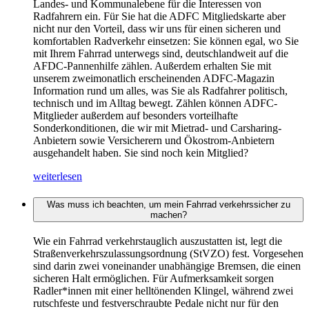
Landes- und Kommunalebene für die Interessen von
Radfahrern ein. Für Sie hat die ADFC Mitgliedskarte aber
nicht nur den Vorteil, dass wir uns für einen sicheren und
komfortablen Radverkehr einsetzen: Sie können egal, wo Sie
mit Ihrem Fahrrad unterwegs sind, deutschlandweit auf die
AFDC-Pannenhilfe zählen. Außerdem erhalten Sie mit
unserem zweimonatlich erscheinenden ADFC-Magazin
Information rund um alles, was Sie als Radfahrer politisch,
technisch und im Alltag bewegt. Zählen können ADFC-
Mitglieder außerdem auf besonders vorteilhafte
Sonderkonditionen, die wir mit Mietrad- und Carsharing-
Anbietern sowie Versicherern und Ökostrom-Anbietern
ausgehandelt haben. Sie sind noch kein Mitglied?
weiterlesen
Was muss ich beachten, um mein Fahrrad verkehrssicher zu
machen?
Wie ein Fahrrad verkehrstauglich auszustatten ist, legt die
Straßenverkehrszulassungsordnung (StVZO) fest. Vorgesehen
sind darin zwei voneinander unabhängige Bremsen, die einen
sicheren Halt ermöglichen. Für Aufmerksamkeit sorgen
Radler*innen mit einer helltönenden Klingel, während zwei
rutschfeste und festverschraubte Pedale nicht nur für den