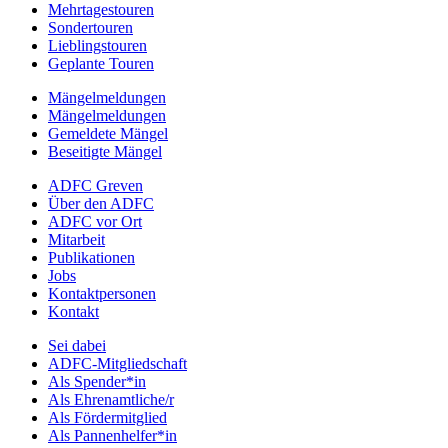
Mehrtagestouren
Sondertouren
Lieblingstouren
Geplante Touren
Mängelmeldungen
Mängelmeldungen
Gemeldete Mängel
Beseitigte Mängel
ADFC Greven
Über den ADFC
ADFC vor Ort
Mitarbeit
Publikationen
Jobs
Kontaktpersonen
Kontakt
Sei dabei
ADFC-Mitgliedschaft
Als Spender*in
Als Ehrenamtliche/r
Als Fördermitglied
Als Pannenhelfer*in