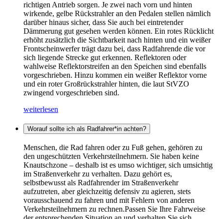
richtigen Antrieb sorgen. Je zwei nach vorn und hinten
wirkende, gelbe Rückstrahler an den Pedalen stellen nämlich
darüber hinaus sicher, dass Sie auch bei eintretender
Dämmerung gut gesehen werden können. Ein rotes Rücklicht
erhöht zusätzlich die Sichtbarkeit nach hinten und ein weißer
Frontscheinwerfer trägt dazu bei, dass Radfahrende die vor
sich liegende Strecke gut erkennen. Reflektoren oder
wahlweise Reflektorstreifen an den Speichen sind ebenfalls
vorgeschrieben. Hinzu kommen ein weißer Reflektor vorne
und ein roter Großrückstrahler hinten, die laut StVZO
zwingend vorgeschrieben sind.
weiterlesen
Worauf sollte ich als Radfahrer*in achten?
Menschen, die Rad fahren oder zu Fuß gehen, gehören zu
den ungeschützten Verkehrsteilnehmern. Sie haben keine
Knautschzone – deshalb ist es umso wichtiger, sich umsichtig
im Straßenverkehr zu verhalten. Dazu gehört es,
selbstbewusst als Radfahrender im Straßenverkehr
aufzutreten, aber gleichzeitig defensiv zu agieren, stets
vorausschauend zu fahren und mit Fehlern von anderen
Verkehrsteilnehmern zu rechnen.Passen Sie Ihre Fahrweise
der entsprechenden Situation an und verhalten Sie sich