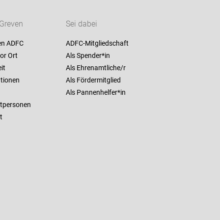
Greven
Sei dabei
en ADFC
ADFC-Mitgliedschaft
or Ort
Als Spender*in
it
Als Ehrenamtliche/r
ationen
Als Fördermitglied
Als Pannenhelfer*in
tpersonen
t