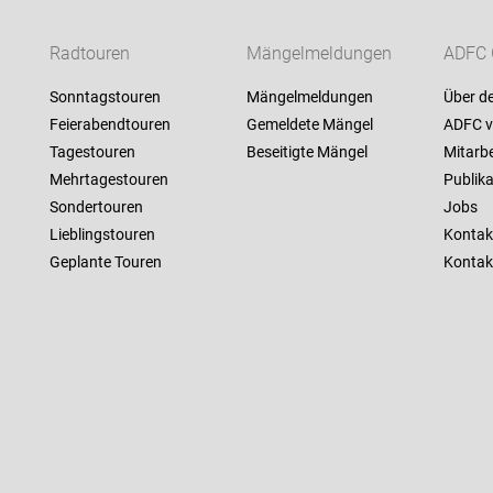
Radtouren
Mängelmeldungen
ADFC 
Sonntagstouren
Mängelmeldungen
Über d
Feierabendtouren
Gemeldete Mängel
ADFC v
Tagestouren
Beseitigte Mängel
Mitarbe
Mehrtagestouren
Publik
Sondertouren
Jobs
Lieblingstouren
Kontak
Geplante Touren
Kontak